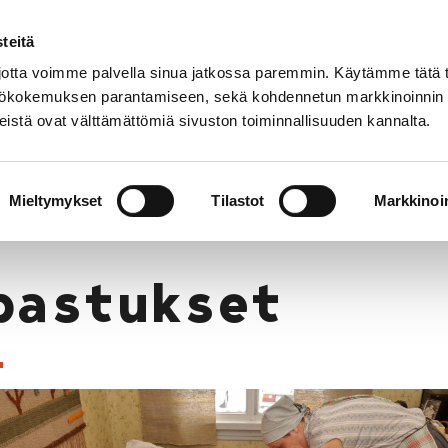
teitä
tta voimme palvella sinua jatkossa paremmin. Käytämme tätä t
yttökokemuksen parantamiseen, sekä kohdennetun markkinoinnin
istä ovat välttämättömiä sivuston toiminnallisuuden kannalta.
t
Korjausneuvonta
Tietoa meistä
Museo v
Mieltymykset
Tilastot
Markkinoin
pastukset