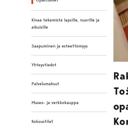
Kivaa tekemistä lapsille, nuorille ja
aikuisille
Saapuminen ja esteettömyys
Yhteystiedot
Ra
Palvelumaksut
To
Museo- ja verkkokauppa
op
Ko
Kokoustilat