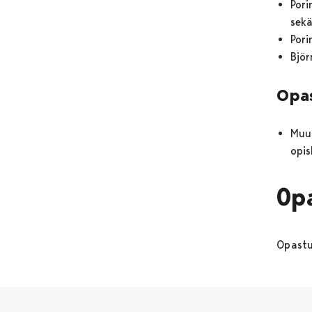
Pori
sekä
Pori
Björ
Opa
Muut
opis
Op
Opastus