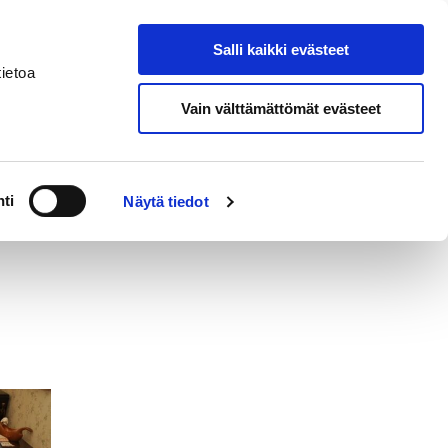
Salli kaikki evästeet
Suomeksi
Hae sivustolta
ietoa
Vain välttämättömät evästeet
erkossa
Alueellinen vastuumuseo
ti
Näytä tiedot