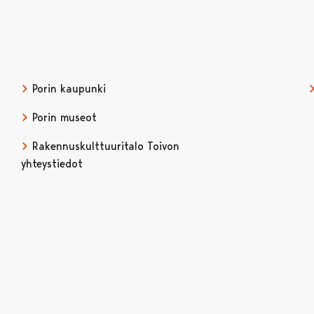
Porin kaupunki
Porin museot
Rakennuskulttuuritalo Toivon
yhteystiedot
issa
ubessa