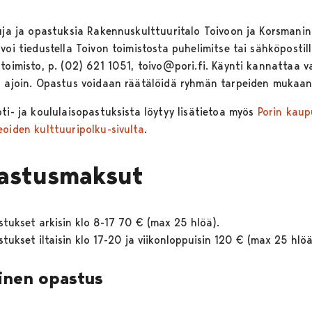
luja ja opastuksia Rakennuskulttuuritalo Toivoon ja Korsmanin
voi tiedustella Toivon toimistosta puhelimitse tai sähköpostill
 toimisto, p. (02) 621 1051, toivo@pori.fi. Käynti kannattaa v
ä ajoin. Opastus voidaan räätälöidä ryhmän tarpeiden mukaan
ti- ja koululaisopastuksista löytyy lisätietoa myös
Porin kaup
eoiden kulttuuripolku-sivulta
.
astusmaksut
tukset arkisin klo 8-17 70 € (max 25 hlöä).
tukset iltaisin klo 17-20 ja viikonloppuisin 120 € (max 25 hlöä
inen opastus