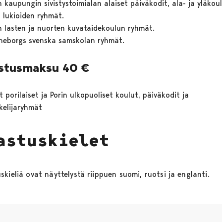
n kaupungin sivistystoimialan alaiset päiväkodit, ala- ja yläkou
 lukioiden ryhmät.
n lasten ja nuorten kuvataidekoulun ryhmät.
neborgs svenska samskolan ryhmät.
stusmaksu 40 €
 porilaiset ja Porin ulkopuoliset koulut, päiväkodit ja
kelijaryhmät
astuskielet
kieliä ovat näyttelystä riippuen suomi, ruotsi ja englanti.