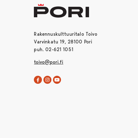
Rakennuskulttuuritalo Toivo
Varvinkatu 19, 28100 Pori
puh. 02-621 1051
toivo@pori.fi
Rakennuskulttuuritalo Toivo Facebookissa
Avautuu uudessa välilehdessä
Rakennuskulttuuritalo Toivo Instagram
Avautuu uudessa välilehdessä
Rakennuskulttuuritalo Toivo YouT
Avautuu uudessa välilehdessä