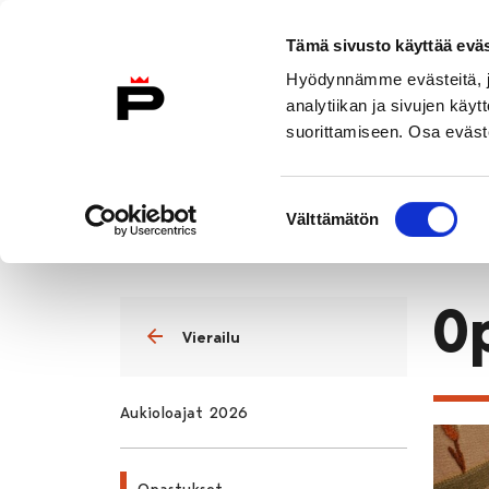
Siirry sisältöön
Etusivulle
Tämä sivusto käyttää eväs
Hyödynnämme evästeitä, jo
analytiikan ja sivujen kä
suorittamiseen. Osa eväste
Vierailu
Näyttelyt
Tapahtuma
Suostumuksen
Vierailu
Opastukset
Välttämätön
valinta
Etusivu
O
Vierailu
Aukioloajat 2026
Opastukset