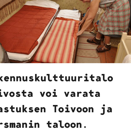
kennuskulttuuritalo
ivosta voi varata
astuksen Toivoon ja
rsmanin taloon.