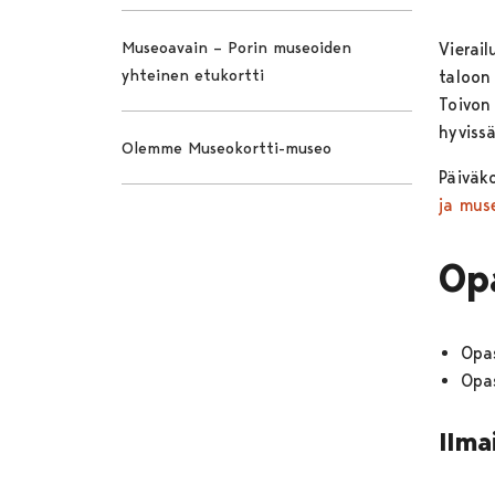
Museoavain – Porin museoiden
Vierai
yhteinen etukortti
taloon 
Toivon
hyviss
Olemme Museokortti-museo
Päiväko
ja mus
Op
Opas
Opas
Ilma