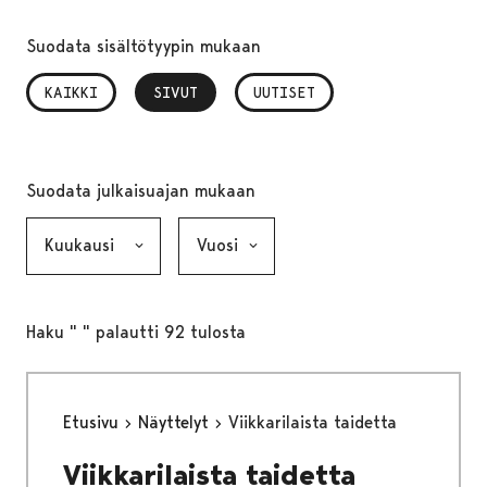
Suodata sisältötyypin mukaan
KAIKKI
SIVUT
, VALITTU
UUTISET
Suodata julkaisuajan mukaan
Kuukausi, valinta lähettää lomakkeen
Vuosi, valinta lähettää lomakkeen
Haku " " palautti 92 tulosta
Etusivu
Näyttelyt
Viikkarilaista taidetta
Viikkarilaista taidetta