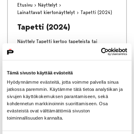
Etusivu
Näyttelyt
Lainattavat kiertonäyttelyt
Tapetti (2024)
Tapetti (2024)
Näyttely Tapetti kertoo tapeteista tai
tapetoinnista ennen kaikkea ajalta, jolloin
tapetit olivat jo kaiken kansan
saavutettavissa. Näyttely perustuu
Satakunnan Museon valokuvakokoelmiin.
Tämä sivusto käyttää evästeitä
Hyödynnämme evästeitä, jotta voimme palvella sinua
jatkossa paremmin. Käytämme tätä tietoa analytiikan ja
sivujen käyttökokemuksen parantamiseen, sekä
kohdennetun markkinoinnin suorittamiseen. Osa
Etusivu
Uutisarkisto
evästeistä ovat välttämättömiä sivuston
toiminnallisuuden kannalta.
Uutisarkisto