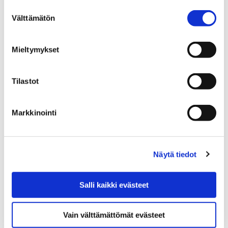
Suostumuksen
Välttämätön
valinta
Etusivu
Tietoa meistä
Mieltymykset
Toivon rakennukset: Perinteinen
puutalokiinteistö kaupungin keskustassa
Tilastot
Tontin historiaa
Tontin historiaa
Markkinointi
Näytä tiedot
Etusivu
Tietoa meistä
Salli kaikki evästeet
Museoon töihin tai harjoitteluun?
Vain välttämättömät evästeet
Museoon töihin tai