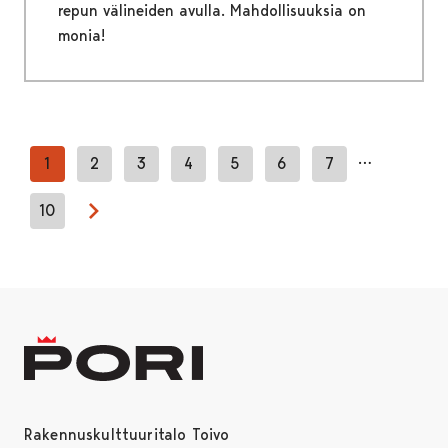
repun välineiden avulla. Mahdollisuuksia on
monia!
…
1
2
3
4
5
6
7
10
Next page
Rakennuskulttuuritalo Toivo