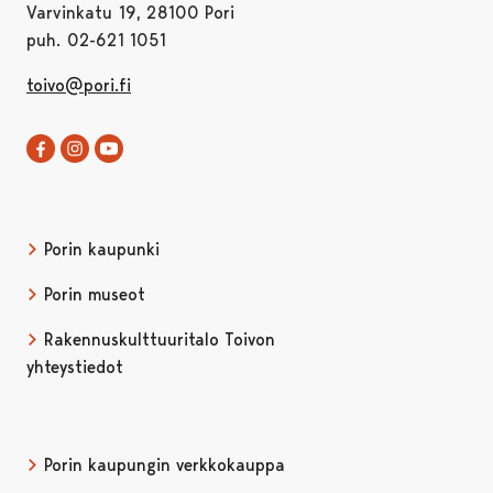
Varvinkatu 19, 28100 Pori
puh. 02-621 1051
toivo@pori.fi
Rakennuskulttuuritalo Toivo Facebookissa
Avautuu uudessa välilehdessä
Rakennuskulttuuritalo Toivo Instagramissa
Avautuu uudessa välilehdessä
Rakennuskulttuuritalo Toivo YouTubessa
Avautuu uudessa välilehdessä
Porin kaupunki
Porin museot
Rakennuskulttuuritalo Toivon
yhteystiedot
Porin kaupungin verkkokauppa