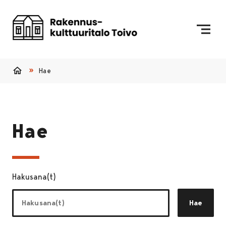
Siirry sisältöön
Etusivulle
Hae
Etusivu
Hae
Hakusana(t)
Hae