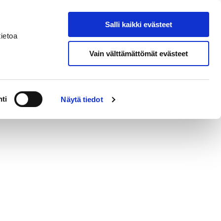
Salli kaikki evästeet
Suomeksi
Hae sivustolta
ietoa
Vain välttämättömät evästeet
erkossa
Alueellinen vastuumuseo
ti
Näytä tiedot