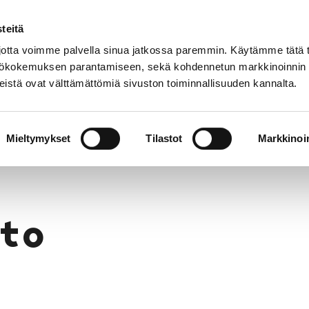
teitä
tta voimme palvella sinua jatkossa paremmin. Käytämme tätä t
yttökokemuksen parantamiseen, sekä kohdennetun markkinoinnin
istä ovat välttämättömiä sivuston toiminnallisuuden kannalta.
t
Korjausneuvonta
Tietoa meistä
Museo v
Mieltymykset
Tilastot
Markkinoin
to