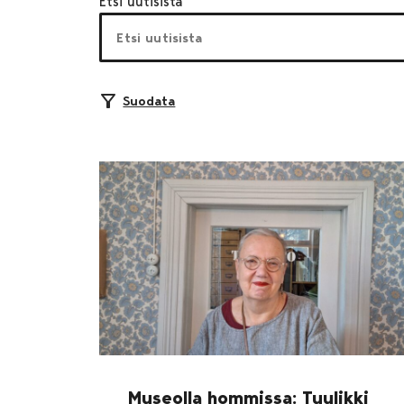
Etsi uutisista
Suodata
Museolla hommissa: Tuulikki