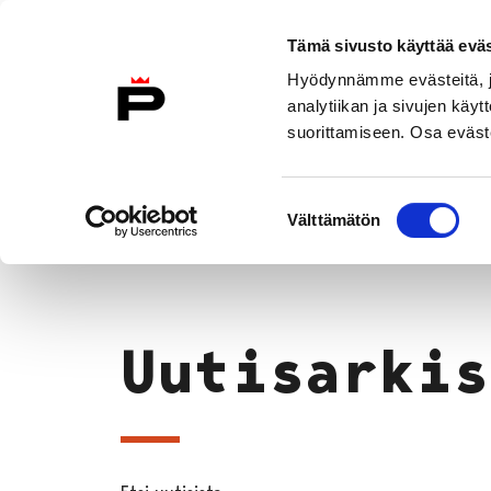
Siirry sisältöön
Etusivulle
Tämä sivusto käyttää eväs
Hyödynnämme evästeitä, jo
analytiikan ja sivujen kä
suorittamiseen. Osa eväste
Vierailu
Näyttelyt
Tapahtuma
Suostumuksen
Uutisarkisto
Välttämätön
valinta
Etusivu
Uutisarkis