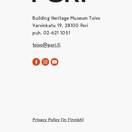
Building Heritage Museum Toivo
Varvinkatu 19, 28100 Pori
puh. 02-621 1051
toivo@pori.fi
Toivo in Facebook
Opens in a new tab
Toivo in Instagram
Opens in a new tab
Satakunta museum in Youtube
Opens in a new tab
Privacy Policy (In Finnish)