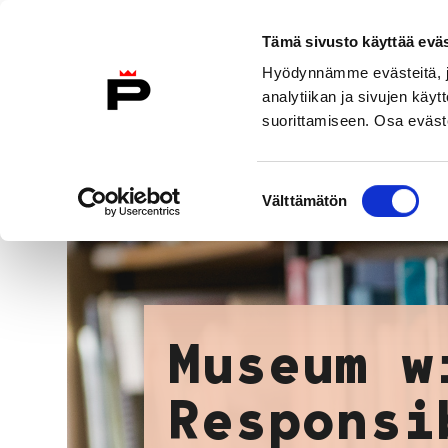
Skip to content
Tämä sivusto käyttää eväs
To Home Page
Hyödynnämme evästeitä, jo
analytiikan ja sivujen kä
suorittamiseen. Osa eväste
Visit Us
Exhibitions
Events
Suostumuksen
Välttämätön
valinta
Museum w
Responsi