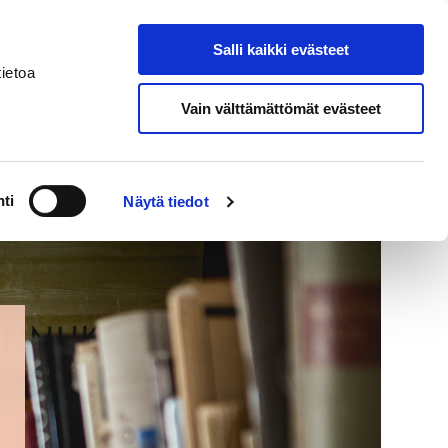
In
Salli kaikki evästeet
Search from site
English
ietoa
Vain välttämättömät evästeet
s
ti
Näytä tiedot