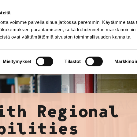
teitä
tta voimme palvella sinua jatkossa paremmin. Käytämme tätä t
yttökokemuksen parantamiseen, sekä kohdennetun markkinoinnin
istä ovat välttämättömiä sivuston toiminnallisuuden kannalta.
About us
Museum with Regional Responsibilitie
Mieltymykset
Tilastot
Markkinoin
ith Regional
bilities