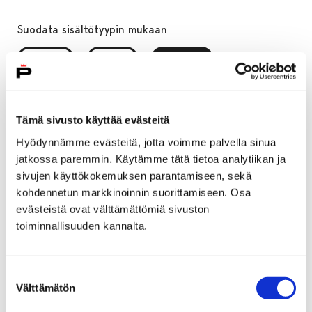
Suodata sisältötyypin mukaan
KAIKKI
SIVUT
UUTISET
, VALITTU
Tämä sivusto käyttää evästeitä
Suodata julkaisuajan mukaan
Hyödynnämme evästeitä, jotta voimme palvella sinua
Kuukausi, valinta lähettää lomakkeen
Vuosi, valinta lähettää lomakkeen
jatkossa paremmin. Käytämme tätä tietoa analytiikan ja
sivujen käyttökokemuksen parantamiseen, sekä
kohdennetun markkinoinnin suorittamiseen. Osa
evästeistä ovat välttämättömiä sivuston
Haku " " palautti 1 tuloksen
toiminnallisuuden kannalta.
17.1.2025
|
Yleinen
Suostumuksen
Välttämätön
valinta
Museolla hommissa: