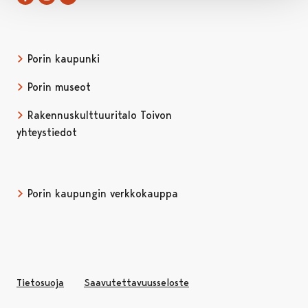
Porin kaupunki
Porin museot
Rakennuskulttuuritalo Toivon
yhteystiedot
Porin kaupungin verkkokauppa
Avautuu uudessa välilehd
Tietosuoja
Saavutettavuusseloste