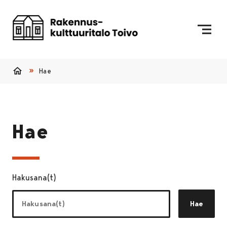
Siirry sisältöön
Etusivulle
Hae
Etusivu
Hae
Hakusana(t)
Hae