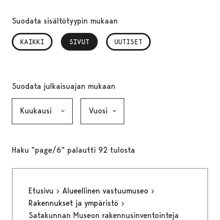
Suodata sisältötyypin mukaan
KAIKKI
SIVUT
, VALITTU
UUTISET
Suodata julkaisuajan mukaan
Kuukausi, valinta lähettää lomakkeen
Vuosi, valinta lähettää lomakkeen
Haku "page/6" palautti 92 tulosta
Etusivu
Alueellinen vastuumuseo
Rakennukset ja ympäristö
Satakunnan Museon rakennusinventointeja