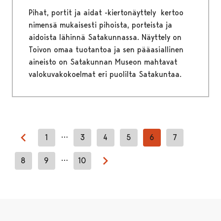
Pihat, portit ja aidat -kiertonäyttely kertoo
nimensä mukaisesti pihoista, porteista ja
aidoista lähinnä Satakunnassa. Näyttely on
Toivon omaa tuotantoa ja sen pääasiallinen
aineisto on Satakunnan Museon mahtavat
valokuvakokoelmat eri puolilta Satakuntaa.
…
1
3
4
5
6
7
Previous page
…
8
9
10
Next page