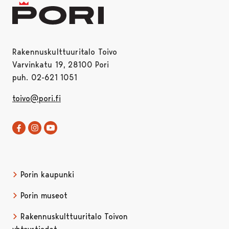
Rakennuskulttuuritalo Toivo
Varvinkatu 19, 28100 Pori
puh. 02-621 1051
toivo@pori.fi
Rakennuskulttuuritalo Toivo Facebookissa
Avautuu uudessa välilehdessä
Rakennuskulttuuritalo Toivo Instagramissa
Avautuu uudessa välilehdessä
Rakennuskulttuuritalo Toivo YouTubessa
Avautuu uudessa välilehdessä
Porin kaupunki
Porin museot
Rakennuskulttuuritalo Toivon