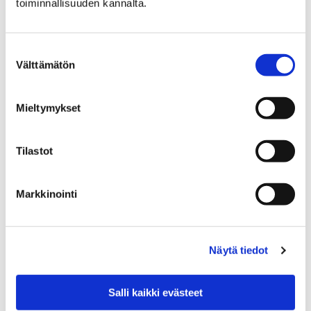
toiminnallisuuden kannalta.
Saapuminen ja
esteettömyys
Suostumuksen
Välttämätön
valinta
Mieltymykset
Etusivu
Näyttelyt
Tilastot
Lainattavat kiertonäyttelyt
Tapetti (2010)
Tapetti (2010)
Markkinointi
Näytä tiedot
Etusivu
Alueellinen vastuumuseo
Salli kaikki evästeet
Arkeologinen kulttuuriperintö