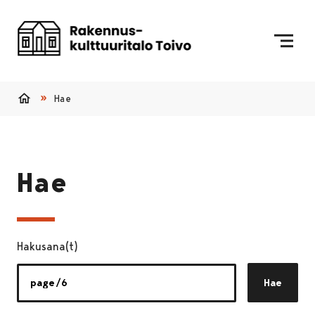
Siirry sisältöön
Etusivulle
Hae
Etusivu
Hae
Hakusana(t)
Hae