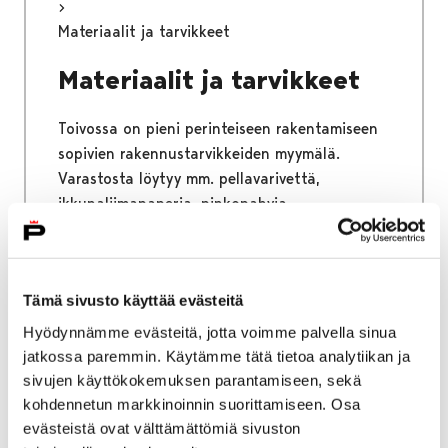
Materiaalit ja tarvikkeet
Materiaalit ja tarvikkeet
Toivossa on pieni perinteiseen rakentamiseen
sopivien rakennustarvikkeiden myymälä.
Varastosta löytyy mm. pellavarivettä,
ikkunaliimapaperia, pinkopahvia
asennustarvikkeineen, heloja, valokytkimiä,
kangaspäällysteistä sähköjohtoa, öljymaalia,
vernissaa, boordinauhoja ja pigmenttejä.
Tämä sivusto käyttää evästeitä
Hyödynnämme evästeitä, jotta voimme palvella sinua
jatkossa paremmin. Käytämme tätä tietoa analytiikan ja
sivujen käyttökokemuksen parantamiseen, sekä
Etusivu
Vierailu
kohdennetun markkinoinnin suorittamiseen. Osa
Saapuminen ja esteettömyys
evästeistä ovat välttämättömiä sivuston