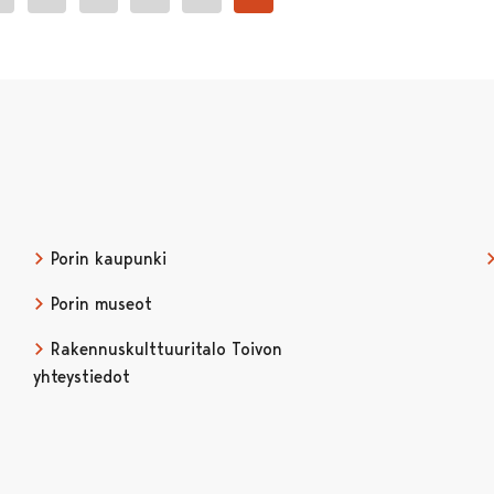
Porin kaupunki
Porin museot
Rakennuskulttuuritalo Toivon
yhteystiedot
issa
ubessa