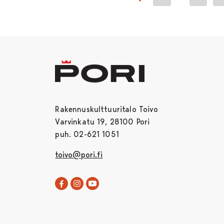
Previous page
Rakennuskulttuuritalo Toivo
Varvinkatu 19, 28100 Pori
puh. 02-621 1051
toivo@pori.fi
Rakennuskulttuuritalo Toivo Facebookissa
Avautuu uudessa välilehdessä
Rakennuskulttuuritalo Toivo Instagram
Avautuu uudessa välilehdessä
Rakennuskulttuuritalo Toivo YouT
Avautuu uudessa välilehdessä