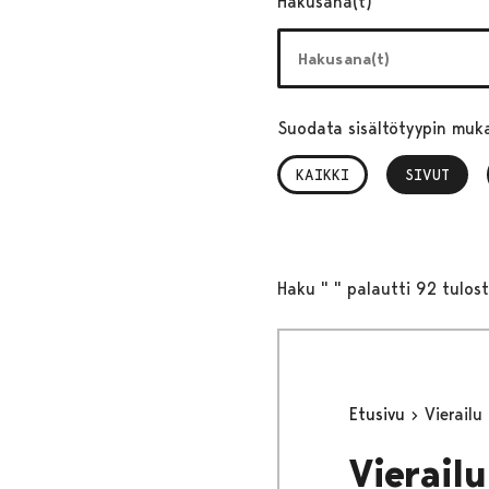
Hakusana(t)
Suodata sisältötyypin muk
KAIKKI
SIVUT
, VALITTU
Haku " " palautti 92 tulos
Etusivu
Vierailu
Vierailu