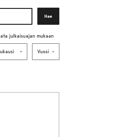
Hae
ata julkaisuajan mukaan
ausi, valinta lähettää lomakkeen
Vuosi, valinta lähettää lomakkeen