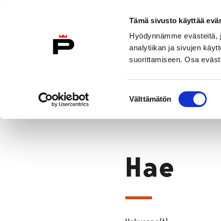
Siirry sisältöön
Etusivulle
Tämä sivusto käyttää eväs
Hyödynnämme evästeitä, jo
analytiikan ja sivujen kä
suorittamiseen. Osa eväste
Vierailu
Näyttelyt
Tapahtuma
Suostumuksen
Hae
Välttämätön
valinta
Etusivu
Hae