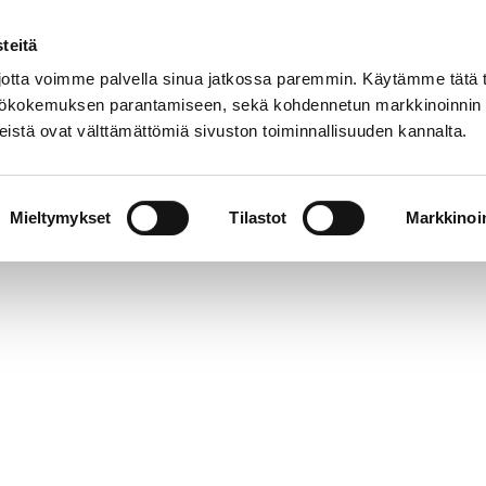
teitä
tta voimme palvella sinua jatkossa paremmin. Käytämme tätä t
yttökokemuksen parantamiseen, sekä kohdennetun markkinoinnin
istä ovat välttämättömiä sivuston toiminnallisuuden kannalta.
t
Korjausneuvonta
Tietoa meistä
Museo v
Mieltymykset
Tilastot
Markkinoin