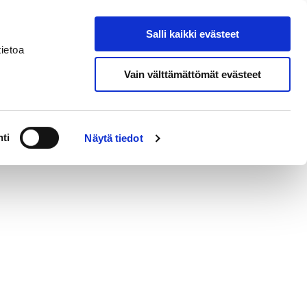
Salli kaikki evästeet
Suomeksi
Hae sivustolta
ietoa
Vain välttämättömät evästeet
erkossa
Alueellinen vastuumuseo
ti
Näytä tiedot