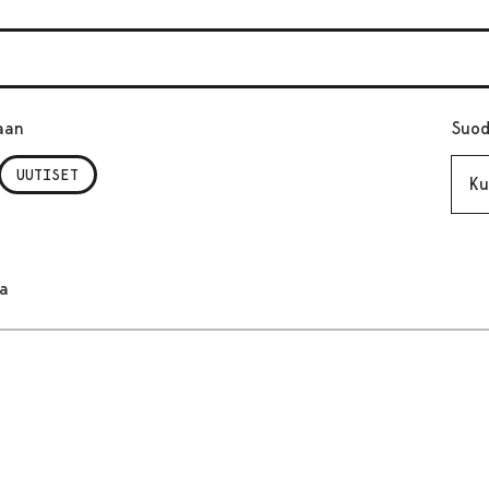
aan
Suod
Kuuk
UUTISET
ta